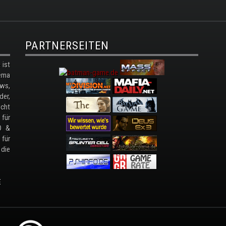
PARTNERSEITEN
ist
ema
ws,
der,
cht
 für
D &
 für
 die
E