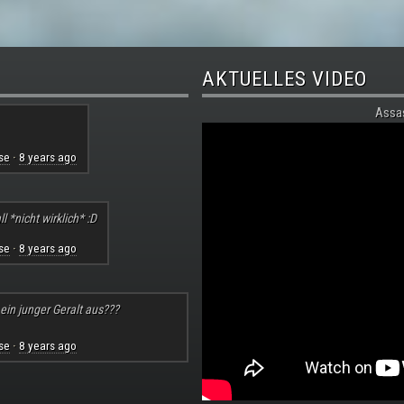
AKTUELLES VIDEO
Assa
se
8 years ago
·
l *nicht wirklich* :D
se
8 years ago
·
 ein junger Geralt aus???
se
8 years ago
·