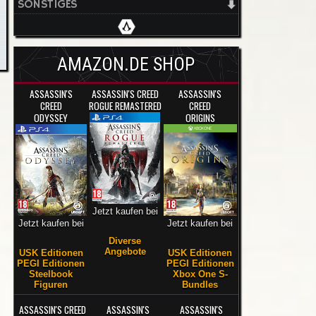
SONSTIGES
AMAZON.DE SHOP
ASSASSIN'S
ASSASSIN'S CREED
ASSASSIN'S
CREED
ROGUE REMASTERED
CREED
ODYSSEY
ORIGINS
Jetzt kaufen bei
Jetzt kaufen bei
Jetzt kaufen bei
Diverse
Angebote
USK Editionen
USK Editionen
PEGI Editionen
PEGI Editionen
Steelbook
Xbox One S-
Figuren
Bundles
ASSASSIN'S CREED
ASSASSIN'S
ASSASSIN'S