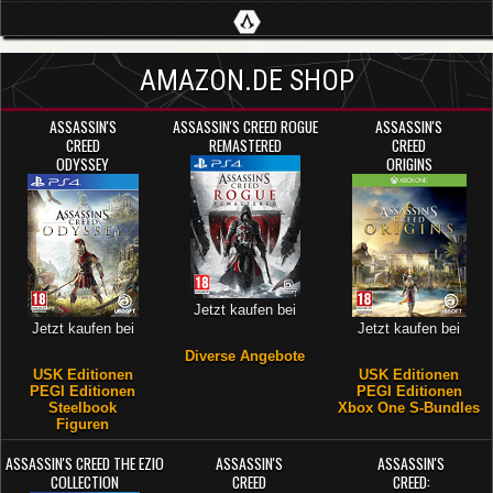
AMAZON.DE SHOP
ASSASSIN'S
ASSASSIN'S CREED ROGUE
ASSASSIN'S
CREED
REMASTERED
CREED
ODYSSEY
ORIGINS
Jetzt kaufen bei
Jetzt kaufen bei
Jetzt kaufen bei
Diverse Angebote
USK Editionen
USK Editionen
PEGI Editionen
PEGI Editionen
Steelbook
Xbox One S-Bundles
Figuren
ASSASSIN'S CREED THE EZIO
ASSASSIN'S
ASSASSIN'S
COLLECTION
CREED
CREED: