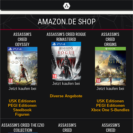
AMAZON.DE SHOP
ASSASSIN'S
ASSASSIN'S CREED ROGUE
ASSASSIN'S
CREED
REMASTERED
CREED
ODYSSEY
ORIGINS
Jetzt kaufen bei
Jetzt kaufen bei
Jetzt kaufen bei
Diverse Angebote
USK Editionen
USK Editionen
PEGI Editionen
PEGI Editionen
Steelbook
Xbox One S-Bundles
Figuren
ASSASSIN'S CREED THE EZIO
ASSASSIN'S
ASSASSIN'S
COLLECTION
CREED
CREED: