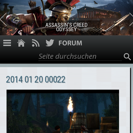
Direkt zum Inhalt
ASSASSIN'S CREED ROGUE
REMASTERED
Suche
Suchformular
2014 01 20 00022