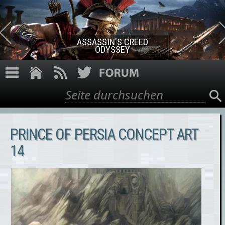
Direkt zum Inhalt
ASSASSIN'S CREED ROGUE
REMASTERED
Suche
Suchformular
PRINCE OF PERSIA CONCEPT ART
14