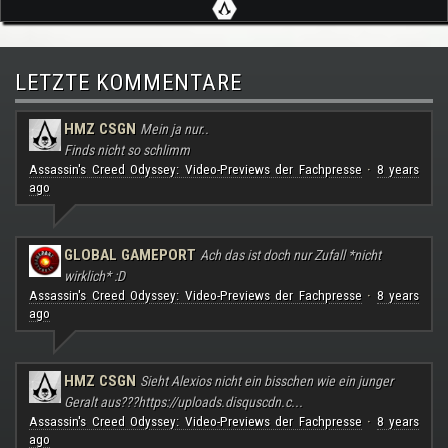
LETZTE KOMMENTARE
HMZ CSGN
Mein ja nur..
Finds nicht so schlimm
Assassin's Creed Odyssey: Video-Previews der Fachpresse
8 years
·
ago
GLOBAL GAMEPORT
Ach das ist doch nur Zufall *nicht
wirklich* :D
Assassin's Creed Odyssey: Video-Previews der Fachpresse
8 years
·
ago
HMZ CSGN
Sieht Alexios nicht ein bisschen wie ein junger
Geralt aus???
https://uploads.disquscdn.c...
Assassin's Creed Odyssey: Video-Previews der Fachpresse
8 years
·
ago