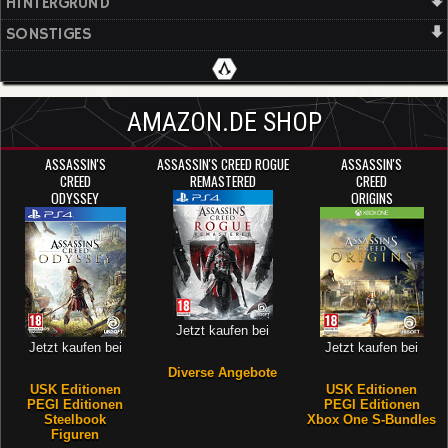
HINTERGRUND
SONSTIGES
AMAZON.DE SHOP
ASSASSIN'S
ASSASSIN'S CREED ROGUE
ASSASSIN'S
CREED
REMASTERED
CREED
ODYSSEY
ORIGINS
Jetzt kaufen bei
Jetzt kaufen bei
Jetzt kaufen bei
Diverse Angebote
USK Editionen
USK Editionen
PEGI Editionen
PEGI Editionen
Steelbook
Xbox One S-Bundles
Figuren