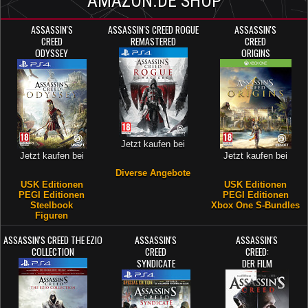
AMAZON.DE SHOP
ASSASSIN'S
ASSASSIN'S CREED ROGUE
ASSASSIN'S
CREED
REMASTERED
CREED
ODYSSEY
ORIGINS
Jetzt kaufen bei
Jetzt kaufen bei
Jetzt kaufen bei
Diverse Angebote
USK Editionen
USK Editionen
PEGI Editionen
PEGI Editionen
Steelbook
Xbox One S-Bundles
Figuren
ASSASSIN'S CREED THE EZIO
ASSASSIN'S
ASSASSIN'S
COLLECTION
CREED
CREED:
SYNDICATE
DER FILM