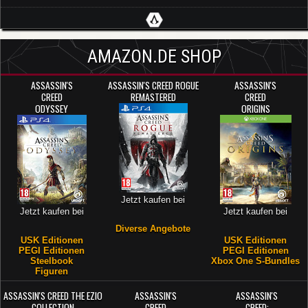
AMAZON.DE SHOP
ASSASSIN'S
ASSASSIN'S CREED ROGUE
ASSASSIN'S
CREED
REMASTERED
CREED
ODYSSEY
ORIGINS
Jetzt kaufen bei
Jetzt kaufen bei
Jetzt kaufen bei
Diverse Angebote
USK Editionen
USK Editionen
PEGI Editionen
PEGI Editionen
Steelbook
Xbox One S-Bundles
Figuren
ASSASSIN'S CREED THE EZIO
ASSASSIN'S
ASSASSIN'S
COLLECTION
CREED
CREED: