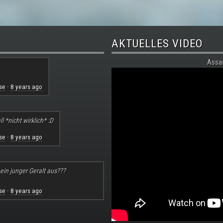
AKTUELLES VIDEO
Assa
se
8 years ago
·
l *nicht wirklich* :D
se
8 years ago
·
 ein junger Geralt aus???
se
8 years ago
·