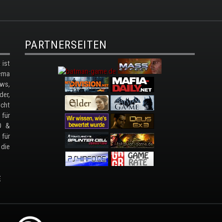
PARTNERSEITEN
ist
ema
ws,
der,
cht
 für
D &
 für
 die
E