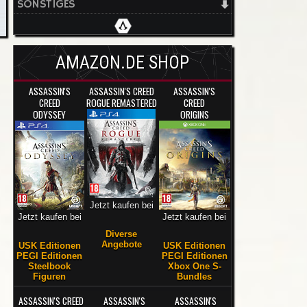
SONSTIGES
AMAZON.DE SHOP
ASSASSIN'S
ASSASSIN'S CREED
ASSASSIN'S
CREED
ROGUE REMASTERED
CREED
ODYSSEY
ORIGINS
Jetzt kaufen bei
Jetzt kaufen bei
Jetzt kaufen bei
Diverse
Angebote
USK Editionen
USK Editionen
PEGI Editionen
PEGI Editionen
Steelbook
Xbox One S-
Figuren
Bundles
ASSASSIN'S CREED
ASSASSIN'S
ASSASSIN'S