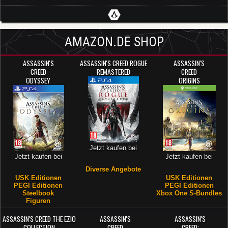
AMAZON.DE SHOP
ASSASSIN'S
ASSASSIN'S CREED ROGUE
ASSASSIN'S
CREED
REMASTERED
CREED
ODYSSEY
ORIGINS
Jetzt kaufen bei
Jetzt kaufen bei
Jetzt kaufen bei
Diverse Angebote
USK Editionen
USK Editionen
PEGI Editionen
PEGI Editionen
Steelbook
Xbox One S-Bundles
Figuren
ASSASSIN'S CREED THE EZIO
ASSASSIN'S
ASSASSIN'S
COLLECTION
CREED
CREED: