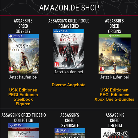
AMAZON.DE SHOP
ASSASSIN'S
ASSASSIN'S CREED ROGUE
ASSASSIN'S
CREED
REMASTERED
CREED
ODYSSEY
ORIGINS
Jetzt kaufen bei
Jetzt kaufen bei
Jetzt kaufen bei
Diverse Angebote
USK Editionen
USK Editionen
PEGI Editionen
PEGI Editionen
Steelbook
Xbox One S-Bundles
Figuren
ASSASSIN'S CREED THE EZIO
ASSASSIN'S
ASSASSIN'S
COLLECTION
CREED
CREED:
SYNDICATE
DER FILM