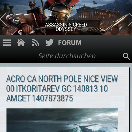
Direkt zum Inhalt
ASSASSIN'S CREED ROGUE
REMASTERED
Suche
Suchformular
ACRO CA NORTH POLE NICE VIEW
00 ITKORITAREV GC 140813 10
AMCET 1407873875