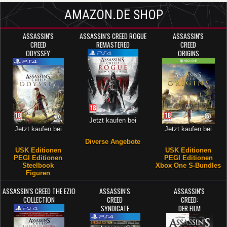
AMAZON.DE SHOP
ASSASSIN'S
ASSASSIN'S CREED ROGUE
ASSASSIN'S
CREED
REMASTERED
CREED
ODYSSEY
ORIGINS
Jetzt kaufen bei
Jetzt kaufen bei
Jetzt kaufen bei
Diverse Angebote
USK Editionen
USK Editionen
PEGI Editionen
PEGI Editionen
Steelbook
Xbox One S-Bundles
Figuren
ASSASSIN'S CREED THE EZIO
ASSASSIN'S
ASSASSIN'S
COLLECTION
CREED
CREED:
SYNDICATE
DER FILM