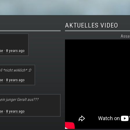
AKTUELLES VIDEO
Assa
se
8 years ago
·
l *nicht wirklich* :D
se
8 years ago
·
 ein junger Geralt aus???
se
8 years ago
·