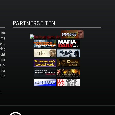
PARTNERSEITEN
ist
ema
ws,
der,
cht
 für
D &
 für
 die
E