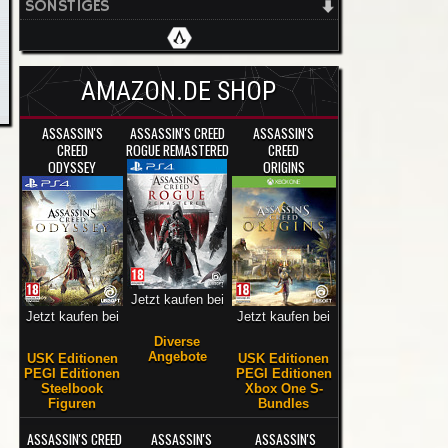
SONSTIGES
AMAZON.DE SHOP
ASSASSIN'S
ASSASSIN'S CREED
ASSASSIN'S
CREED
ROGUE REMASTERED
CREED
ODYSSEY
ORIGINS
Jetzt kaufen bei
Jetzt kaufen bei
Jetzt kaufen bei
Diverse
Angebote
USK Editionen
USK Editionen
PEGI Editionen
PEGI Editionen
Steelbook
Xbox One S-
Figuren
Bundles
ASSASSIN'S CREED
ASSASSIN'S
ASSASSIN'S