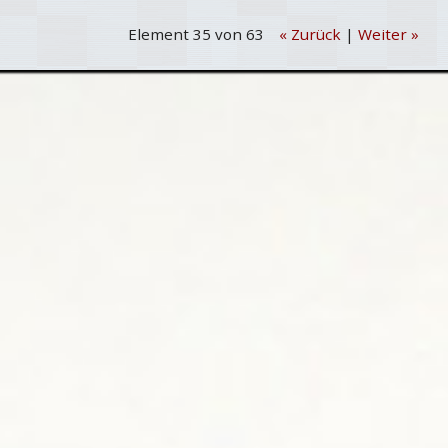
Element 35 von 63
« Zurück
|
Weiter »