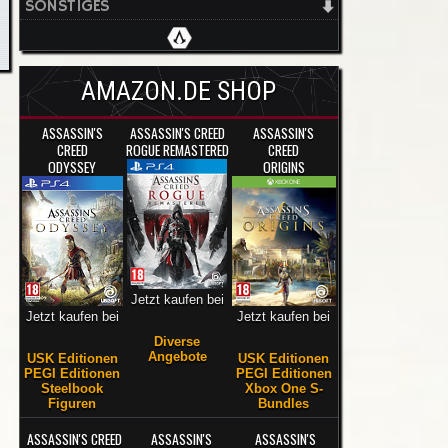
SONSTIGES
AMAZON.DE SHOP
ASSASSIN'S
ASSASSIN'S CREED
ASSASSIN'S
CREED
ROGUE REMASTERED
CREED
ODYSSEY
ORIGINS
Jetzt kaufen bei
Jetzt kaufen bei
Jetzt kaufen bei
Diverse
Angebote
USK Editionen
USK Editionen
PEGI Editionen
PEGI Editionen
Steelbook
Xbox One S-
Figuren
Bundles
ASSASSIN'S CREED
ASSASSIN'S
ASSASSIN'S