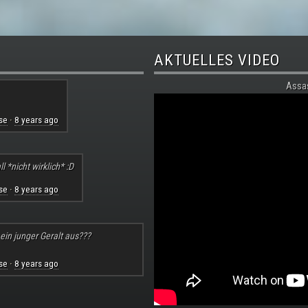
AKTUELLES VIDEO
Assa
se
8 years ago
·
l *nicht wirklich* :D
se
8 years ago
·
 ein junger Geralt aus???
se
8 years ago
·