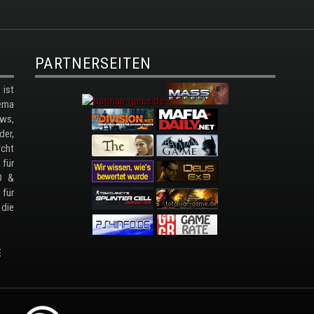
PARTNERSEITEN
ist
ema
ws,
der,
cht
 für
D &
 für
 die
E