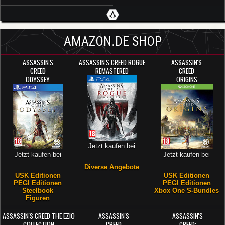
AMAZON.DE SHOP
ASSASSIN'S
ASSASSIN'S CREED ROGUE
ASSASSIN'S
CREED
REMASTERED
CREED
ODYSSEY
ORIGINS
Jetzt kaufen bei
Jetzt kaufen bei
Jetzt kaufen bei
Diverse Angebote
USK Editionen
USK Editionen
PEGI Editionen
PEGI Editionen
Steelbook
Xbox One S-Bundles
Figuren
ASSASSIN'S CREED THE EZIO
ASSASSIN'S
ASSASSIN'S
COLLECTION
CREED
CREED: