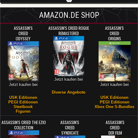
AMAZON.DE SHOP
ASSASSIN'S
ASSASSIN'S CREED ROGUE
ASSASSIN'S
CREED
REMASTERED
CREED
ODYSSEY
ORIGINS
Jetzt kaufen bei
Jetzt kaufen bei
Jetzt kaufen bei
Diverse Angebote
USK Editionen
USK Editionen
PEGI Editionen
PEGI Editionen
Steelbook
Xbox One S-Bundles
Figuren
ASSASSIN'S CREED THE EZIO
ASSASSIN'S
ASSASSIN'S
COLLECTION
CREED
CREED:
SYNDICATE
DER FILM