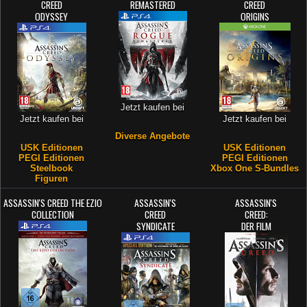
CREED
REMASTERED
CREED
ODYSSEY
ORIGINS
Jetzt kaufen bei
Jetzt kaufen bei
Jetzt kaufen bei
Diverse Angebote
USK Editionen
USK Editionen
PEGI Editionen
PEGI Editionen
Steelbook
Xbox One S-Bundles
Figuren
ASSASSIN'S CREED THE EZIO
ASSASSIN'S
ASSASSIN'S
COLLECTION
CREED
CREED:
SYNDICATE
DER FILM