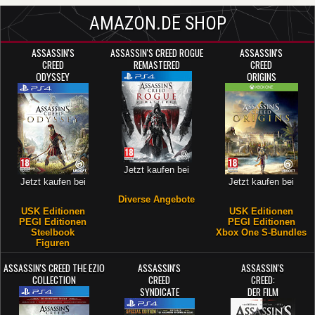
AMAZON.DE SHOP
ASSASSIN'S
ASSASSIN'S CREED ROGUE
ASSASSIN'S
CREED
REMASTERED
CREED
ODYSSEY
ORIGINS
Jetzt kaufen bei
Jetzt kaufen bei
Jetzt kaufen bei
Diverse Angebote
USK Editionen
USK Editionen
PEGI Editionen
PEGI Editionen
Steelbook
Xbox One S-Bundles
Figuren
ASSASSIN'S CREED THE EZIO
ASSASSIN'S
ASSASSIN'S
COLLECTION
CREED
CREED:
SYNDICATE
DER FILM