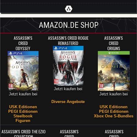
AMAZON.DE SHOP
ASSASSIN'S
ASSASSIN'S CREED ROGUE
ASSASSIN'S
CREED
REMASTERED
CREED
ODYSSEY
ORIGINS
Jetzt kaufen bei
Jetzt kaufen bei
Jetzt kaufen bei
Diverse Angebote
USK Editionen
USK Editionen
PEGI Editionen
PEGI Editionen
Steelbook
Xbox One S-Bundles
Figuren
ASSASSIN'S CREED THE EZIO
ASSASSIN'S
ASSASSIN'S
COLLECTION
CREED
CREED: