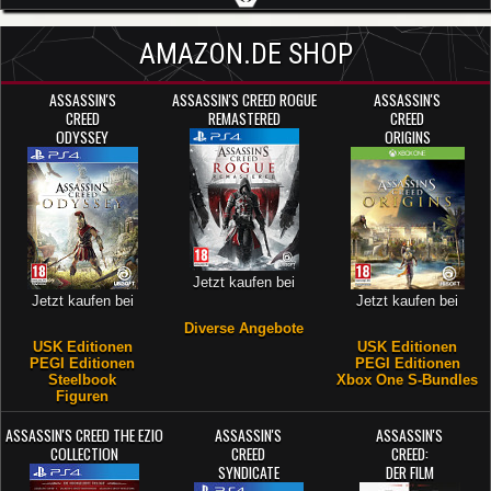
AMAZON.DE SHOP
ASSASSIN'S
ASSASSIN'S CREED ROGUE
ASSASSIN'S
CREED
REMASTERED
CREED
ODYSSEY
ORIGINS
Jetzt kaufen bei
Jetzt kaufen bei
Jetzt kaufen bei
Diverse Angebote
USK Editionen
USK Editionen
PEGI Editionen
PEGI Editionen
Steelbook
Xbox One S-Bundles
Figuren
ASSASSIN'S CREED THE EZIO
ASSASSIN'S
ASSASSIN'S
COLLECTION
CREED
CREED:
SYNDICATE
DER FILM