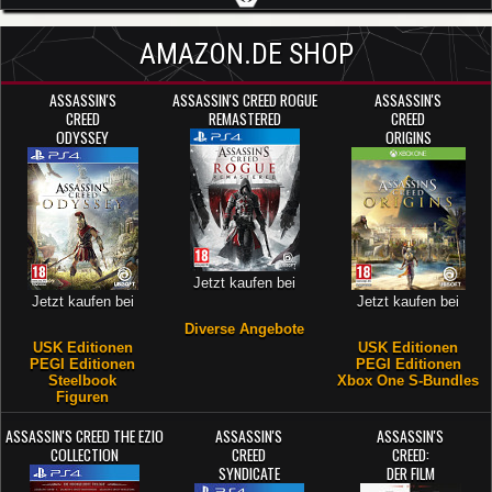
AMAZON.DE SHOP
ASSASSIN'S
ASSASSIN'S CREED ROGUE
ASSASSIN'S
CREED
REMASTERED
CREED
ODYSSEY
ORIGINS
Jetzt kaufen bei
Jetzt kaufen bei
Jetzt kaufen bei
Diverse Angebote
USK Editionen
USK Editionen
PEGI Editionen
PEGI Editionen
Steelbook
Xbox One S-Bundles
Figuren
ASSASSIN'S CREED THE EZIO
ASSASSIN'S
ASSASSIN'S
COLLECTION
CREED
CREED:
SYNDICATE
DER FILM