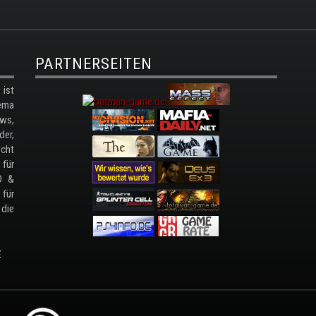
PARTNERSEITEN
ist
ema
ws,
der,
cht
 für
D &
 für
 die
E