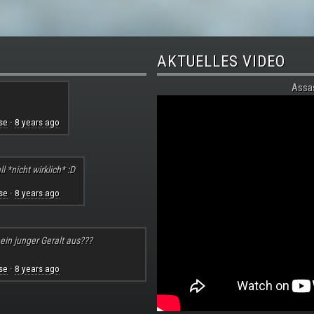
AKTUELLES VIDEO
Assa
se
8 years ago
·
l *nicht wirklich* :D
se
8 years ago
·
 ein junger Geralt aus???
se
8 years ago
·