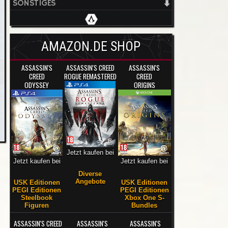
SONSTIGES
AMAZON.DE SHOP
ASSASSIN'S
ASSASSIN'S CREED
ASSASSIN'S
CREED
ROGUE REMASTERED
CREED
ODYSSEY
ORIGINS
Jetzt kaufen bei
Jetzt kaufen bei
Jetzt kaufen bei
Diverse
Angebote
USK Editionen
USK Editionen
PEGI Editionen
PEGI Editionen
Steelbook
Xbox One S-
Figuren
Bundles
ASSASSIN'S CREED
ASSASSIN'S
ASSASSIN'S