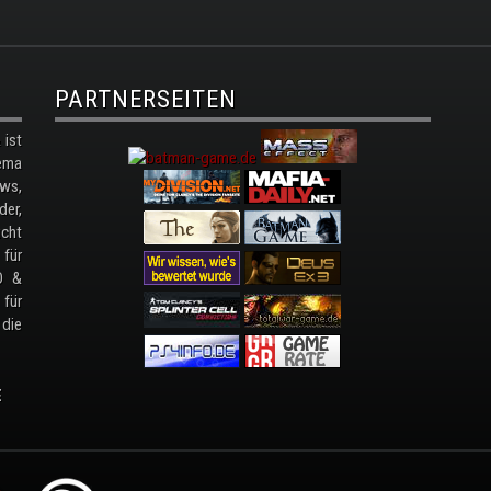
PARTNERSEITEN
ist
ema
ws,
der,
cht
 für
D &
 für
 die
E