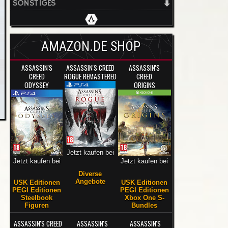
SONSTIGES
AMAZON.DE SHOP
ASSASSIN'S
ASSASSIN'S CREED
ASSASSIN'S
CREED
ROGUE REMASTERED
CREED
ODYSSEY
ORIGINS
Jetzt kaufen bei
Jetzt kaufen bei
Jetzt kaufen bei
Diverse
Angebote
USK Editionen
USK Editionen
PEGI Editionen
PEGI Editionen
Steelbook
Xbox One S-
Figuren
Bundles
ASSASSIN'S CREED
ASSASSIN'S
ASSASSIN'S