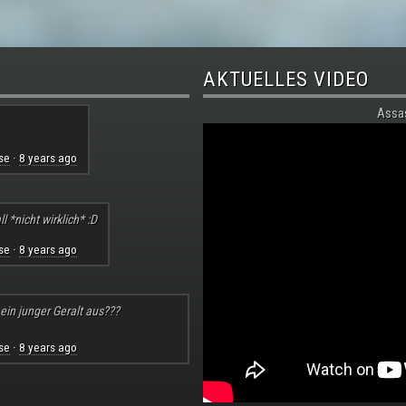
AKTUELLES VIDEO
Assa
se
8 years ago
·
l *nicht wirklich* :D
se
8 years ago
·
 ein junger Geralt aus???
se
8 years ago
·