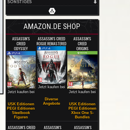
SONSTIGES
AMAZON.DE SHOP
ASSASSIN'S
ASSASSIN'S CREED
ASSASSIN'S
CREED
ROGUE REMASTERED
CREED
ODYSSEY
ORIGINS
Jetzt kaufen bei
Jetzt kaufen bei
Jetzt kaufen bei
Diverse
Angebote
USK Editionen
USK Editionen
PEGI Editionen
PEGI Editionen
Steelbook
Xbox One S-
Figuren
Bundles
ASSASSIN'S CREED
ASSASSIN'S
ASSASSIN'S