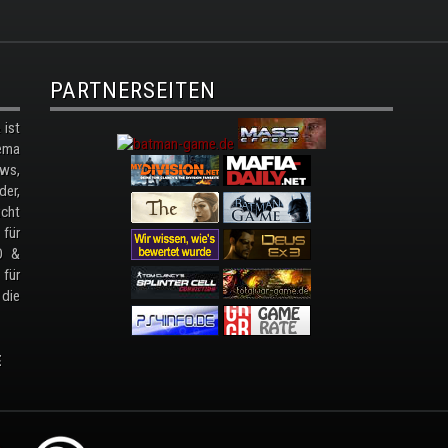
PARTNERSEITEN
ist
ema
ws,
der,
cht
 für
D &
 für
 die
E