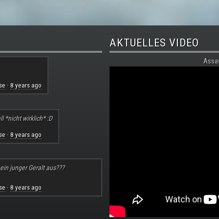
AKTUELLES VIDEO
Assa
se
8 years ago
·
l *nicht wirklich* :D
se
8 years ago
·
 ein junger Geralt aus???
se
8 years ago
·