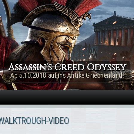
Direkt zum Inhalt
Assassin's Creed Rogue
Remastered
Jetzt für PS4 & Xbox One!
 WALKTROUGH-VIDEO