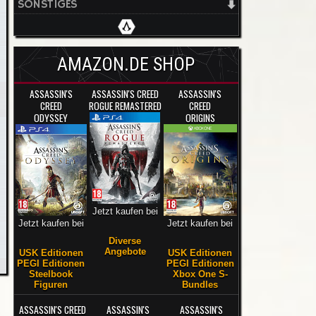
SONSTIGES
AMAZON.DE SHOP
ASSASSIN'S
ASSASSIN'S CREED
ASSASSIN'S
CREED
ROGUE REMASTERED
CREED
ODYSSEY
ORIGINS
Jetzt kaufen bei
Jetzt kaufen bei
Jetzt kaufen bei
Diverse
Angebote
USK Editionen
USK Editionen
PEGI Editionen
PEGI Editionen
Steelbook
Xbox One S-
Figuren
Bundles
ASSASSIN'S CREED
ASSASSIN'S
ASSASSIN'S