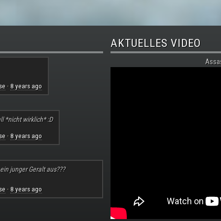
AKTUELLES VIDEO
Assa
se
8 years ago
·
l *nicht wirklich* :D
se
8 years ago
·
 ein junger Geralt aus???
se
8 years ago
·