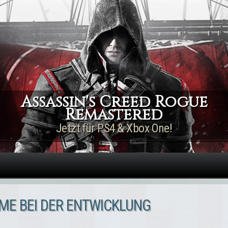
Direkt zum Inhalt
Assassin's Creed Rogue
Remastered
Jetzt für PS4 & Xbox One!
EME BEI DER ENTWICKLUNG