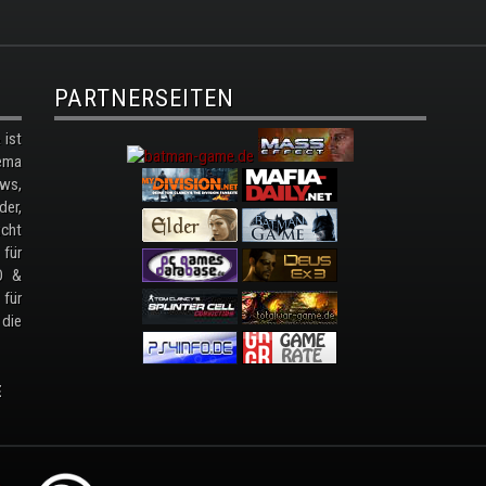
PARTNERSEITEN
ist
ema
ws,
der,
cht
 für
D &
 für
 die
E