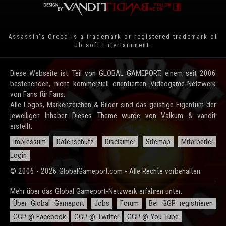
Assassin's Creed is a trademark or registered trademark of
Ubisoft Entertainment
.
Diese Webseite ist Teil von GLOBAL GAMEPORT, einem seit 2006
bestehenden, nicht kommerziell orientierten Videogame-Netzwerk
von Fans für Fans.
Alle Logos, Markenzeichen & Bilder sind das geistige Eigentum der
jeweiligen Inhaber. Dieses Theme wurde von Valkum & vandit
erstellt.
Impressum
Datenschutz
Disclaimer
Sitemap
Mitarbeiter-
Login
© 2006 - 2026 GlobalGameport.com - Alle Rechte vorbehalten.
Mehr über das Global Gameport-Netzwerk erfahren unter:
Über Global Gameport
Jobs
Forum
Bei GGP registrieren
GGP @ Facebook
GGP @ Twitter
GGP @ You Tube