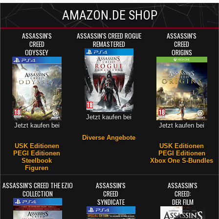
AMAZON.DE SHOP
ASSASSIN'S
ASSASSIN'S CREED ROGUE
ASSASSIN'S
CREED
REMASTERED
CREED
ODYSSEY
ORIGINS
Jetzt kaufen bei
Jetzt kaufen bei
Jetzt kaufen bei
Diverse Angebote
USK Editionen
USK Editionen
PEGI Editionen
PEGI Editionen
Steelbook
Xbox One S-Bundles
Figuren
ASSASSIN'S CREED THE EZIO
ASSASSIN'S
ASSASSIN'S
COLLECTION
CREED
CREED:
SYNDICATE
DER FILM