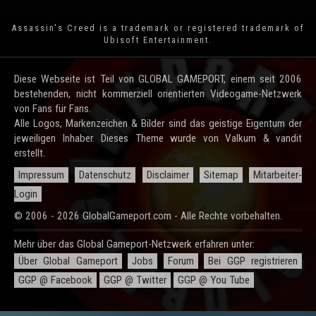
Assassin's Creed is a trademark or registered trademark of
Ubisoft Entertainment
.
Diese Webseite ist Teil von GLOBAL GAMEPORT, einem seit 2006
bestehenden, nicht kommerziell orientierten Videogame-Netzwerk
von Fans für Fans.
Alle Logos, Markenzeichen & Bilder sind das geistige Eigentum der
jeweiligen Inhaber. Dieses Theme wurde von Valkum & vandit
erstellt.
Impressum
Datenschutz
Disclaimer
Sitemap
Mitarbeiter-
Login
© 2006 - 2026 GlobalGameport.com - Alle Rechte vorbehalten.
Mehr über das Global Gameport-Netzwerk erfahren unter:
Über Global Gameport
Jobs
Forum
Bei GGP registrieren
GGP @ Facebook
GGP @ Twitter
GGP @ You Tube