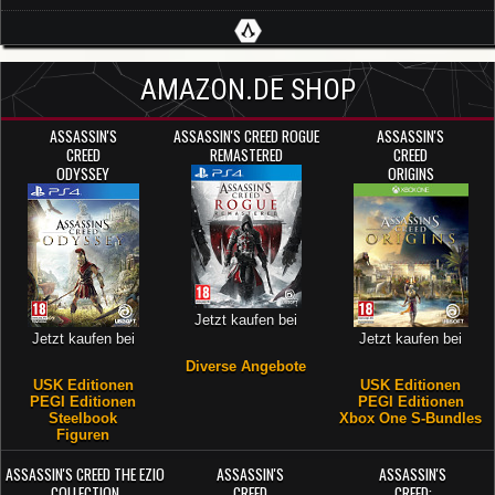
AMAZON.DE SHOP
ASSASSIN'S
ASSASSIN'S CREED ROGUE
ASSASSIN'S
CREED
REMASTERED
CREED
ODYSSEY
ORIGINS
Jetzt kaufen bei
Jetzt kaufen bei
Jetzt kaufen bei
Diverse Angebote
USK Editionen
USK Editionen
PEGI Editionen
PEGI Editionen
Steelbook
Xbox One S-Bundles
Figuren
ASSASSIN'S CREED THE EZIO
ASSASSIN'S
ASSASSIN'S
COLLECTION
CREED
CREED: