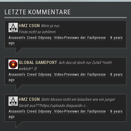
LETZTE KOMMENTARE
HMZ CSGN
Mein ja nur..
Finds nicht so schlimm
Assassin's Creed Odyssey: Video-Previews der Fachpresse
8 years
·
ago
GLOBAL GAMEPORT
Ach das ist doch nur Zufall *nicht
wirklich* :D
Assassin's Creed Odyssey: Video-Previews der Fachpresse
8 years
·
ago
HMZ CSGN
Sieht Alexios nicht ein bisschen wie ein junger
Geralt aus???
https://uploads.disquscdn.c...
Assassin's Creed Odyssey: Video-Previews der Fachpresse
8 years
·
ago