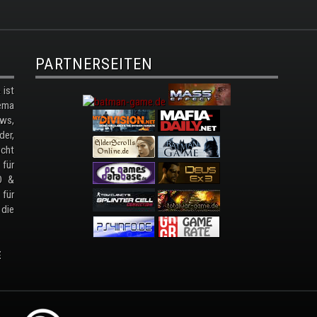
PARTNERSEITEN
ist
ema
ws,
der,
cht
 für
D &
 für
 die
E