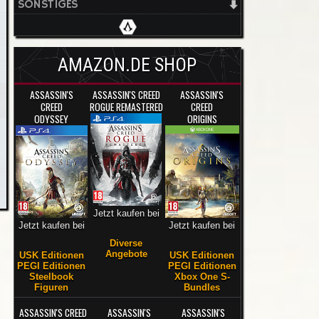
SONSTIGES
AMAZON.DE SHOP
ASSASSIN'S
ASSASSIN'S CREED
ASSASSIN'S
CREED
ROGUE REMASTERED
CREED
ODYSSEY
ORIGINS
Jetzt kaufen bei
Jetzt kaufen bei
Jetzt kaufen bei
Diverse
Angebote
USK Editionen
USK Editionen
PEGI Editionen
PEGI Editionen
Steelbook
Xbox One S-
Figuren
Bundles
ASSASSIN'S CREED
ASSASSIN'S
ASSASSIN'S