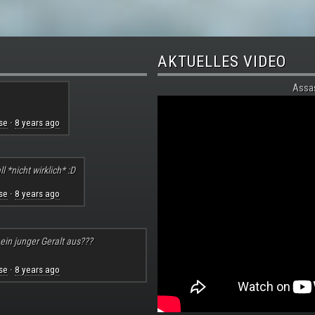
AKTUELLES VIDEO
Assa
se
8 years ago
·
l *nicht wirklich* :D
se
8 years ago
·
 ein junger Geralt aus???
se
8 years ago
·