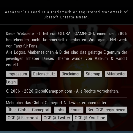
Assassin's Creed is a trademark or registered trademark of
Ubisoft Entertainment
.
Diese Webseite ist Teil von GLOBAL GAMEPORT, einem seit 2006
bestehenden, nicht kommerziell orientierten Videogame-Netzwerk
von Fans für Fans.
Alle Logos, Markenzeichen & Bilder sind das geistige Eigentum der
jeweiligen Inhaber. Dieses Theme wurde von Valkum & vandit
erstellt.
Impressum
Datenschutz
Disclaimer
Sitemap
Mitarbeiter-
Login
© 2006 - 2026 GlobalGameport.com - Alle Rechte vorbehalten.
Mehr über das Global Gameport-Netzwerk erfahren unter:
Über Global Gameport
Jobs
Forum
Bei GGP registrieren
GGP @ Facebook
GGP @ Twitter
GGP @ You Tube