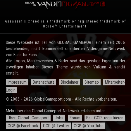
Assassin's Creed is a trademark or registered trademark of
Ubisoft Entertainment
.
Diese Webseite ist Teil von GLOBAL GAMEPORT, einem seit 2006
bestehenden, nicht kommerziell orientierten Videogame-Netzwerk
von Fans für Fans.
Alle Logos, Markenzeichen & Bilder sind das geistige Eigentum der
jeweiligen Inhaber. Dieses Theme wurde von Valkum & vandit
erstellt.
Impressum
Datenschutz
Disclaimer
Sitemap
Mitarbeiter-
Login
© 2006 - 2026 GlobalGameport.com - Alle Rechte vorbehalten.
Mehr über das Global Gameport-Netzwerk erfahren unter:
Über Global Gameport
Jobs
Forum
Bei GGP registrieren
GGP @ Facebook
GGP @ Twitter
GGP @ You Tube