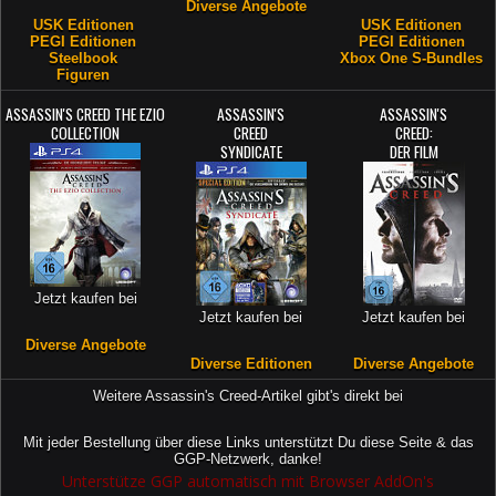
Diverse Angebote
USK Editionen
USK Editionen
PEGI Editionen
PEGI Editionen
Steelbook
Xbox One S-Bundles
Figuren
ASSASSIN'S CREED THE EZIO
ASSASSIN'S
ASSASSIN'S
COLLECTION
CREED
CREED:
SYNDICATE
DER FILM
Jetzt kaufen bei
Jetzt kaufen bei
Jetzt kaufen bei
Diverse Angebote
Diverse Editionen
Diverse Angebote
Weitere Assassin's Creed-Artikel gibt's direkt bei
Mit jeder Bestellung über diese Links unterstützt Du diese Seite & das
GGP-Netzwerk, danke!
Unterstütze GGP automatisch mit Browser AddOn's