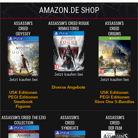
AMAZON.DE SHOP
ASSASSIN'S
ASSASSIN'S CREED ROGUE
ASSASSIN'S
CREED
REMASTERED
CREED
ODYSSEY
ORIGINS
Jetzt kaufen bei
Jetzt kaufen bei
Jetzt kaufen bei
Diverse Angebote
USK Editionen
USK Editionen
PEGI Editionen
PEGI Editionen
Steelbook
Xbox One S-Bundles
Figuren
ASSASSIN'S CREED THE EZIO
ASSASSIN'S
ASSASSIN'S
COLLECTION
CREED
CREED:
SYNDICATE
DER FILM