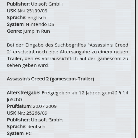
Publisher:
Ubisoft GmbH
USK Nr.:
25199/09
Sprache:
englisch
System:
Nintendo DS
Genre:
Jump 'n Run
Bei der Eingabe des Suchbegriffes "Assassin's Creed
2" erscheint noch eine Altersangabe zu einem neuen
Trailer, den es vorraussichtlich auf der gamescom zu
sehen geben wird:
Assassin's Creed 2 (gamescom-Trailer)
Altersfreigabe:
Freigegeben ab 12 Jahren gemäß § 14
JuSchG
Prüfdatum:
22.07.2009
USK Nr.:
25266/09
Publisher:
Ubisoft GmbH
Sprache:
deutsch
System:
PC