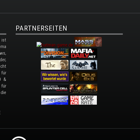
PARTNERSEITEN
ist
ema
ws,
der,
cht
 für
D &
 für
 die
E