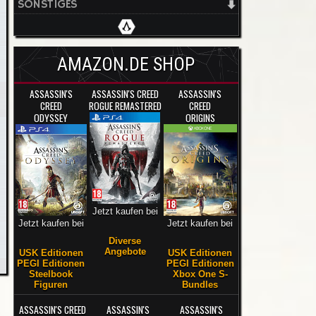
SONSTIGES
AMAZON.DE SHOP
ASSASSIN'S
ASSASSIN'S CREED
ASSASSIN'S
CREED
ROGUE REMASTERED
CREED
ODYSSEY
ORIGINS
Jetzt kaufen bei
Jetzt kaufen bei
Jetzt kaufen bei
Diverse
Angebote
USK Editionen
USK Editionen
PEGI Editionen
PEGI Editionen
Steelbook
Xbox One S-
Figuren
Bundles
ASSASSIN'S CREED
ASSASSIN'S
ASSASSIN'S