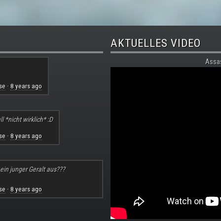
AKTUELLES VIDEO
Assa
se
8 years ago
·
l *nicht wirklich* :D
se
8 years ago
·
 ein junger Geralt aus???
se
8 years ago
·