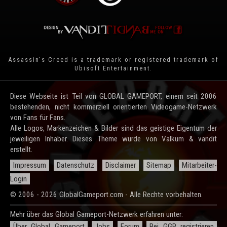
Assassin's Creed is a trademark or registered trademark of
Ubisoft Entertainment
.
Diese Webseite ist Teil von GLOBAL GAMEPORT, einem seit 2006
bestehenden, nicht kommerziell orientierten Videogame-Netzwerk
von Fans für Fans.
Alle Logos, Markenzeichen & Bilder sind das geistige Eigentum der
jeweiligen Inhaber. Dieses Theme wurde von Valkum & vandit
erstellt.
Impressum
Datenschutz
Disclaimer
Sitemap
Mitarbeiter-
Login
© 2006 - 2026 GlobalGameport.com - Alle Rechte vorbehalten.
Mehr über das Global Gameport-Netzwerk erfahren unter:
Über Global Gameport
Jobs
Forum
Bei GGP registrieren