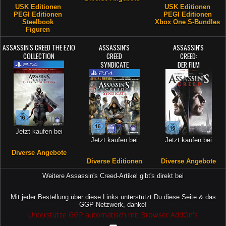
USK Editionen
USK Editionen
PEGI Editionen
PEGI Editionen
Steelbook
Xbox One S-Bundles
Figuren
ASSASSIN'S CREED THE EZIO
ASSASSIN'S
ASSASSIN'S
COLLECTION
CREED
CREED:
SYNDICATE
DER FILM
Jetzt kaufen bei
Jetzt kaufen bei
Jetzt kaufen bei
Diverse Angebote
Diverse Editionen
Diverse Angebote
Weitere Assassin's Creed-Artikel gibt's direkt bei
Mit jeder Bestellung über diese Links unterstützt Du diese Seite & das
GGP-Netzwerk, danke!
Unterstütze GGP automatisch mit Browser AddOn's