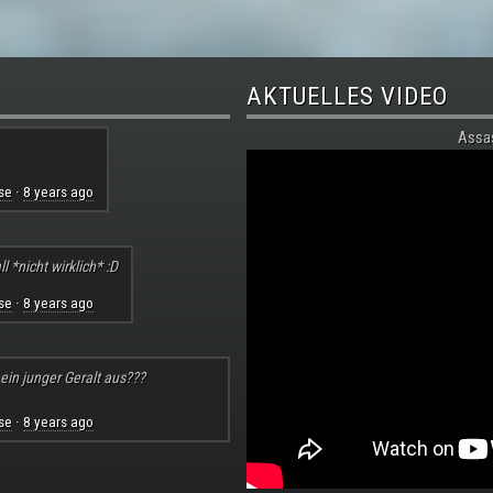
AKTUELLES VIDEO
Assa
se
8 years ago
·
l *nicht wirklich* :D
se
8 years ago
·
 ein junger Geralt aus???
se
8 years ago
·