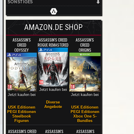
SONSTIGES
AMAZON.DE SHOP
ASSASSIN'S
ASSASSIN'S CREED
ASSASSIN'S
CREED
ROGUE REMASTERED
CREED
ODYSSEY
ORIGINS
Jetzt kaufen bei
Jetzt kaufen bei
Jetzt kaufen bei
Diverse
Angebote
USK Editionen
USK Editionen
PEGI Editionen
PEGI Editionen
Steelbook
Xbox One S-
Figuren
Bundles
ASSASSIN'S CREED
ASSASSIN'S
ASSASSIN'S