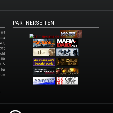
PARTNERSEITEN
ist
ema
ws,
der,
cht
 für
D &
 für
 die
E