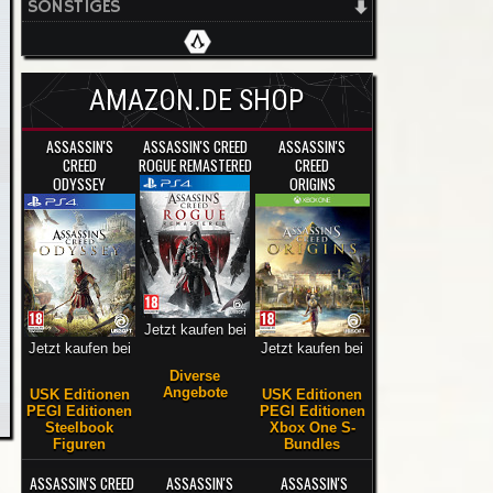
SONSTIGES
AMAZON.DE SHOP
ASSASSIN'S
ASSASSIN'S CREED
ASSASSIN'S
CREED
ROGUE REMASTERED
CREED
ODYSSEY
ORIGINS
Jetzt kaufen bei
Jetzt kaufen bei
Jetzt kaufen bei
Diverse
Angebote
USK Editionen
USK Editionen
PEGI Editionen
PEGI Editionen
Steelbook
Xbox One S-
Figuren
Bundles
ASSASSIN'S CREED
ASSASSIN'S
ASSASSIN'S