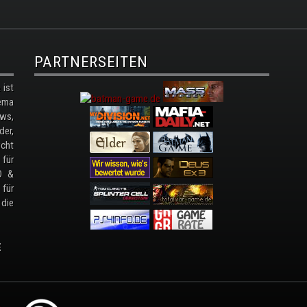
PARTNERSEITEN
ist
ema
ws,
der,
cht
 für
D &
 für
 die
E