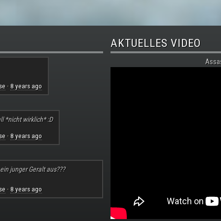
AKTUELLES VIDEO
Assa
se
8 years ago
·
l *nicht wirklich* :D
se
8 years ago
·
 ein junger Geralt aus???
se
8 years ago
·