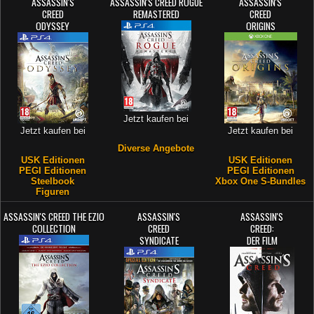
ASSASSIN'S
ASSASSIN'S CREED ROGUE
ASSASSIN'S
CREED
REMASTERED
CREED
ODYSSEY
ORIGINS
Jetzt kaufen bei
Jetzt kaufen bei
Jetzt kaufen bei
Diverse Angebote
USK Editionen
USK Editionen
PEGI Editionen
PEGI Editionen
Steelbook
Xbox One S-Bundles
Figuren
ASSASSIN'S CREED THE EZIO
ASSASSIN'S
ASSASSIN'S
COLLECTION
CREED
CREED:
SYNDICATE
DER FILM