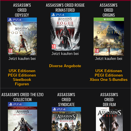
ASSASSIN'S
ASSASSIN'S CREED ROGUE
ASSASSIN'S
CREED
REMASTERED
CREED
ODYSSEY
ORIGINS
Jetzt kaufen bei
Jetzt kaufen bei
Jetzt kaufen bei
Diverse Angebote
USK Editionen
USK Editionen
PEGI Editionen
PEGI Editionen
Steelbook
Xbox One S-Bundles
Figuren
ASSASSIN'S CREED THE EZIO
ASSASSIN'S
ASSASSIN'S
COLLECTION
CREED
CREED:
SYNDICATE
DER FILM