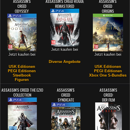
ASSASSIN'S
ASSASSIN'S CREED ROGUE
ASSASSIN'S
CREED
REMASTERED
CREED
ODYSSEY
ORIGINS
Jetzt kaufen bei
Jetzt kaufen bei
Jetzt kaufen bei
Diverse Angebote
USK Editionen
USK Editionen
PEGI Editionen
PEGI Editionen
Steelbook
Xbox One S-Bundles
Figuren
ASSASSIN'S CREED THE EZIO
ASSASSIN'S
ASSASSIN'S
COLLECTION
CREED
CREED:
SYNDICATE
DER FILM