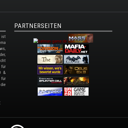
PARTNERSEITEN
ist
ema
ws,
der,
cht
 für
D &
 für
 die
E