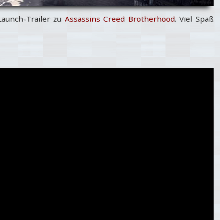
Launch-Trailer zu
Assassins Creed Brotherhood
. Viel Spaß