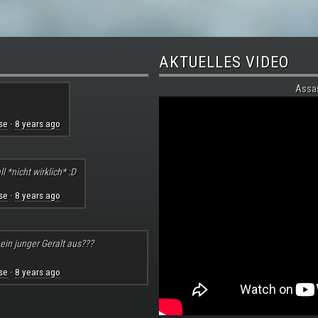
AKTUELLES VIDEO
Assa
se
8 years ago
·
l *nicht wirklich* :D
se
8 years ago
·
 ein junger Geralt aus???
se
8 years ago
·