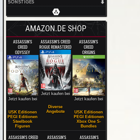
SONSTIGES
AMAZON.DE SHOP
ASSASSIN'S
ASSASSIN'S CREED
ASSASSIN'S
CREED
ROGUE REMASTERED
CREED
ODYSSEY
ORIGINS
Jetzt kaufen bei
Jetzt kaufen bei
Jetzt kaufen bei
Diverse
Angebote
USK Editionen
USK Editionen
PEGI Editionen
PEGI Editionen
Steelbook
Xbox One S-
Figuren
Bundles
ASSASSIN'S CREED
ASSASSIN'S
ASSASSIN'S