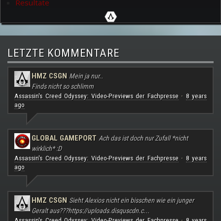
Resultate
LETZTE KOMMENTARE
HMZ CSGN
Mein ja nur..
Finds nicht so schlimm
Assassin's Creed Odyssey: Video-Previews der Fachpresse
8 years
·
ago
GLOBAL GAMEPORT
Ach das ist doch nur Zufall *nicht
wirklich* :D
Assassin's Creed Odyssey: Video-Previews der Fachpresse
8 years
·
ago
HMZ CSGN
Sieht Alexios nicht ein bisschen wie ein junger
Geralt aus???
https://uploads.disquscdn.c...
Assassin's Creed Odyssey: Video-Previews der Fachpresse
8 years
·