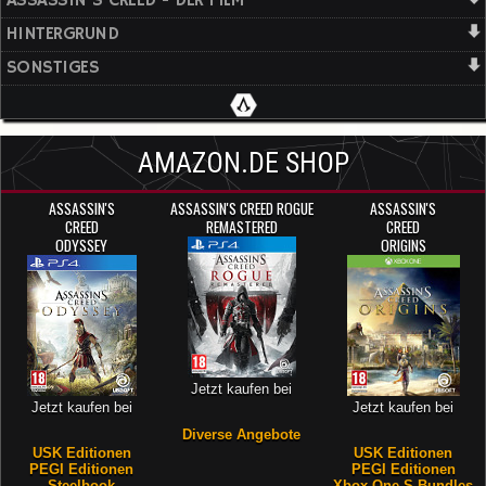
ASSASSIN'S CREED - DER FILM
HINTERGRUND
SONSTIGES
AMAZON.DE SHOP
ASSASSIN'S
ASSASSIN'S CREED ROGUE
ASSASSIN'S
CREED
REMASTERED
CREED
ODYSSEY
ORIGINS
Jetzt kaufen bei
Jetzt kaufen bei
Jetzt kaufen bei
Diverse Angebote
USK Editionen
USK Editionen
PEGI Editionen
PEGI Editionen
Steelbook
Xbox One S-Bundles