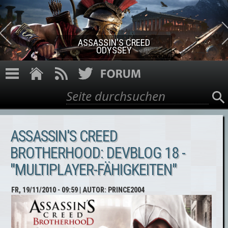
Direkt zum Inhalt
ASSASSIN'S CREED ROGUE
REMASTERED
Suche
Suchformular
ASSASSIN'S CREED
BROTHERHOOD: DEVBLOG 18 -
"MULTIPLAYER-FÄHIGKEITEN"
FR, 19/11/2010 - 09:59
| AUTOR:
PRINCE2004