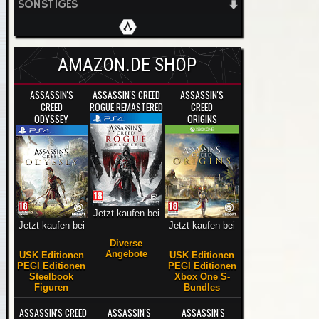
SONSTIGES
AMAZON.DE SHOP
ASSASSIN'S
ASSASSIN'S CREED
ASSASSIN'S
CREED
ROGUE REMASTERED
CREED
ODYSSEY
ORIGINS
Jetzt kaufen bei
Jetzt kaufen bei
Jetzt kaufen bei
Diverse
Angebote
USK Editionen
USK Editionen
PEGI Editionen
PEGI Editionen
Steelbook
Xbox One S-
Figuren
Bundles
ASSASSIN'S CREED
ASSASSIN'S
ASSASSIN'S