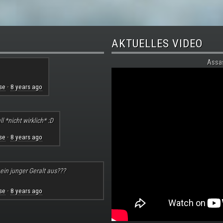
AKTUELLES VIDEO
Assa
se
8 years ago
·
l *nicht wirklich* :D
se
8 years ago
·
 ein junger Geralt aus???
se
8 years ago
·