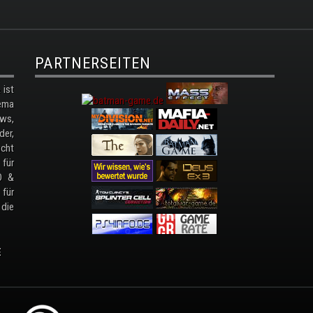
PARTNERSEITEN
ist
ema
ws,
der,
cht
 für
D &
 für
 die
E