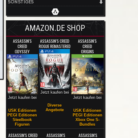
SONSTIGES
AMAZON.DE SHOP
ASSASSIN'S
ASSASSIN'S CREED
ASSASSIN'S
CREED
ROGUE REMASTERED
CREED
ODYSSEY
ORIGINS
Jetzt kaufen bei
Jetzt kaufen bei
Jetzt kaufen bei
Diverse
Angebote
USK Editionen
USK Editionen
PEGI Editionen
PEGI Editionen
Steelbook
Xbox One S-
Figuren
Bundles
ASSASSIN'S CREED
ASSASSIN'S
ASSASSIN'S