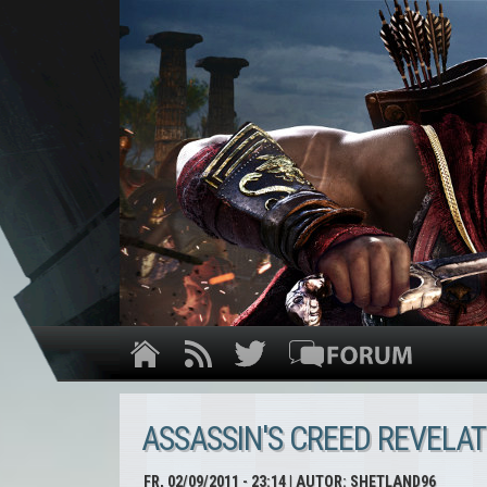
ASSASSIN'S CREED REVELAT
FR, 02/09/2011 - 23:14
| AUTOR:
SHETLAND96