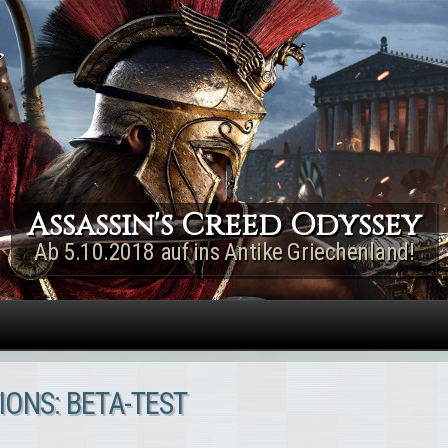
Direkt zum Inhalt
Assassin's Creed Rogue
Remastered
Jetzt für PS4 & Xbox One!
IONS: BETA-TEST