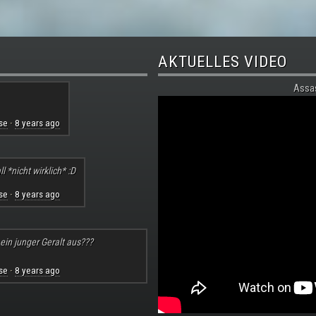
AKTUELLES VIDEO
Assa
se
8 years ago
·
l *nicht wirklich* :D
se
8 years ago
·
 ein junger Geralt aus???
se
8 years ago
·