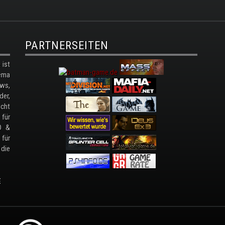
PARTNERSEITEN
ist
ema
ws,
der,
cht
 für
D &
 für
 die
E