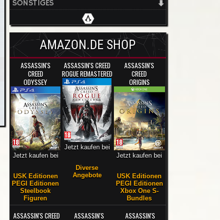
SONSTIGES
AMAZON.DE SHOP
ASSASSIN'S
ASSASSIN'S CREED
ASSASSIN'S
CREED
ROGUE REMASTERED
CREED
ODYSSEY
ORIGINS
Jetzt kaufen bei
Jetzt kaufen bei
Jetzt kaufen bei
Diverse
Angebote
USK Editionen
USK Editionen
PEGI Editionen
PEGI Editionen
Steelbook
Xbox One S-
Figuren
Bundles
ASSASSIN'S CREED
ASSASSIN'S
ASSASSIN'S