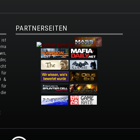
PARTNERSEITEN
ist
ema
ws,
der,
cht
 für
D &
 für
 die
E