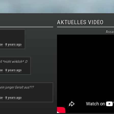
AKTUELLES VIDEO
Assa
se
8 years ago
·
l *nicht wirklich* :D
se
8 years ago
·
 ein junger Geralt aus???
se
8 years ago
·