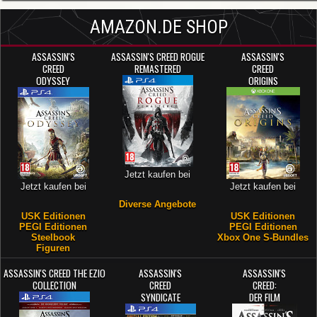
AMAZON.DE SHOP
ASSASSIN'S
ASSASSIN'S CREED ROGUE
ASSASSIN'S
CREED
REMASTERED
CREED
ODYSSEY
ORIGINS
Jetzt kaufen bei
Jetzt kaufen bei
Jetzt kaufen bei
Diverse Angebote
USK Editionen
USK Editionen
PEGI Editionen
PEGI Editionen
Steelbook
Xbox One S-Bundles
Figuren
ASSASSIN'S CREED THE EZIO
ASSASSIN'S
ASSASSIN'S
COLLECTION
CREED
CREED:
SYNDICATE
DER FILM