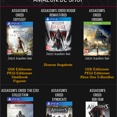
ASSASSIN'S
ASSASSIN'S CREED ROGUE
ASSASSIN'S
CREED
REMASTERED
CREED
ODYSSEY
ORIGINS
Jetzt kaufen bei
Jetzt kaufen bei
Jetzt kaufen bei
Diverse Angebote
USK Editionen
USK Editionen
PEGI Editionen
PEGI Editionen
Steelbook
Xbox One S-Bundles
Figuren
ASSASSIN'S CREED THE EZIO
ASSASSIN'S
ASSASSIN'S
COLLECTION
CREED
CREED:
SYNDICATE
DER FILM