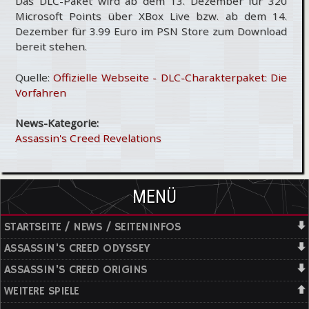
Das DLC-Paket wird ab dem 13. Dezember für 320
Microsoft Points über XBox Live bzw. ab dem 14.
Dezember für 3.99 Euro im PSN Store zum Download
bereit stehen.
Quelle:
Offizielle Webseite - DLC-Charakterpaket: Die
Vorfahren
News-Kategorie:
Assassin's Creed Revelations
MENÜ
STARTSEITE / NEWS / SEITENINFOS
ASSASSIN'S CREED ODYSSEY
ASSASSIN'S CREED ORIGINS
WEITERE SPIELE