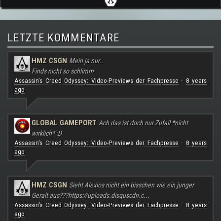
LETZTE KOMMENTARE
HMZ CSGN
Mein ja nur..
Finds nicht so schlimm
Assassin's Creed Odyssey: Video-Previews der Fachpresse
8 years
·
ago
GLOBAL GAMEPORT
Ach das ist doch nur Zufall *nicht
wirklich* :D
Assassin's Creed Odyssey: Video-Previews der Fachpresse
8 years
·
ago
HMZ CSGN
Sieht Alexios nicht ein bisschen wie ein junger
Geralt aus???
https://uploads.disquscdn.c...
Assassin's Creed Odyssey: Video-Previews der Fachpresse
8 years
·
ago