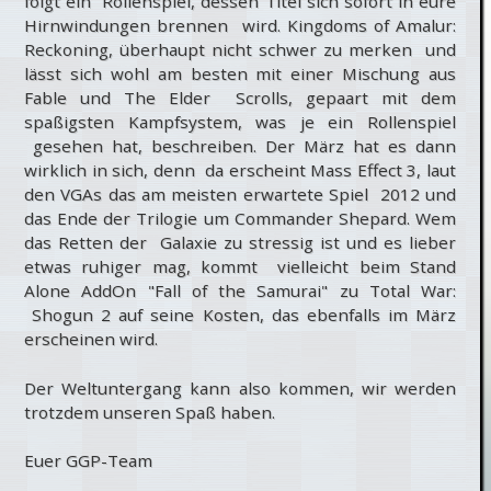
folgt ein Rollenspiel, dessen Titel sich sofort in eure
Hirnwindungen brennen wird. Kingdoms of Amalur:
Reckoning, überhaupt nicht schwer zu merken und
lässt sich wohl am besten mit einer Mischung aus
Fable und The Elder Scrolls, gepaart mit dem
spaßigsten Kampfsystem, was je ein Rollenspiel
gesehen hat, beschreiben. Der März hat es dann
wirklich in sich, denn da erscheint Mass Effect 3, laut
den VGAs das am meisten erwartete Spiel 2012 und
das Ende der Trilogie um Commander Shepard. Wem
das Retten der Galaxie zu stressig ist und es lieber
etwas ruhiger mag, kommt vielleicht beim Stand
Alone AddOn "Fall of the Samurai" zu Total War:
Shogun 2 auf seine Kosten, das ebenfalls im März
erscheinen wird.
Der Weltuntergang kann also kommen, wir werden
trotzdem unseren Spaß haben.
Euer GGP-Team