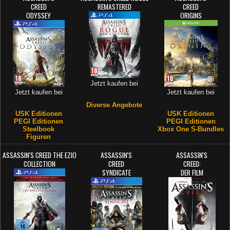
CREED
REMASTERED
CREED
ODYSSEY
ORIGINS
Jetzt kaufen bei
Jetzt kaufen bei
Jetzt kaufen bei
Diverse Angebote
USK Editionen
USK Editionen
PEGI Editionen
PEGI Editionen
Steelbook
Xbox One S-Bundles
Figuren
ASSASSIN'S CREED THE EZIO
ASSASSIN'S
ASSASSIN'S
COLLECTION
CREED
CREED:
SYNDICATE
DER FILM